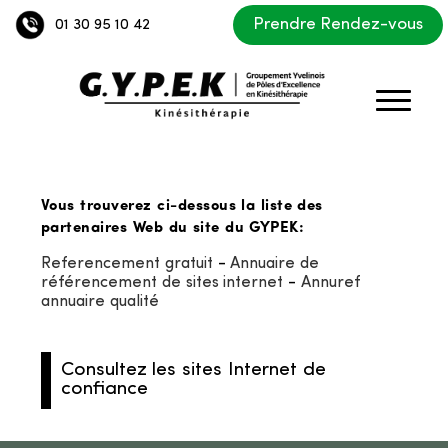
Prendre Rendez-vous
01 30 95 10 42
Vous trouverez ci-dessous la liste des
partenaires Web du site du GYPEK:
Referencement gratuit
-
Annuaire de
référencement de sites internet
-
Annuref
annuaire qualité
Consultez les sites Internet de
confiance